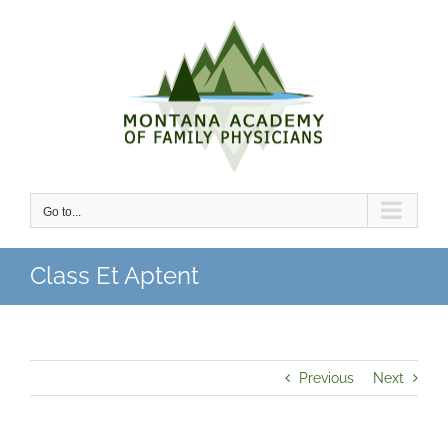
Skip
to
content
Go to...
Class Et Aptent
Previous
Next