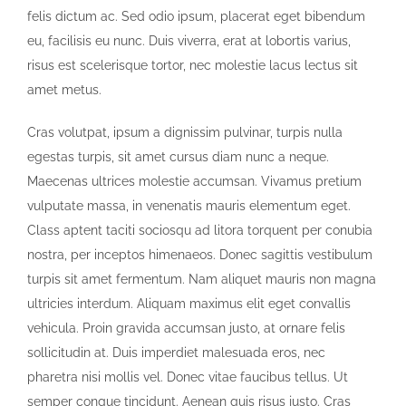
felis dictum ac. Sed odio ipsum, placerat eget bibendum
eu, facilisis eu nunc. Duis viverra, erat at lobortis varius,
risus est scelerisque tortor, nec molestie lacus lectus sit
amet metus.
Cras volutpat, ipsum a dignissim pulvinar, turpis nulla
egestas turpis, sit amet cursus diam nunc a neque.
Maecenas ultrices molestie accumsan. Vivamus pretium
vulputate massa, in venenatis mauris elementum eget.
Class aptent taciti sociosqu ad litora torquent per conubia
nostra, per inceptos himenaeos. Donec sagittis vestibulum
turpis sit amet fermentum. Nam aliquet mauris non magna
ultricies interdum. Aliquam maximus elit eget convallis
vehicula. Proin gravida accumsan justo, at ornare felis
sollicitudin at. Duis imperdiet malesuada eros, nec
pharetra nisi mollis vel. Donec vitae faucibus tellus. Ut
semper congue tincidunt. Aenean quis risus justo. Cras