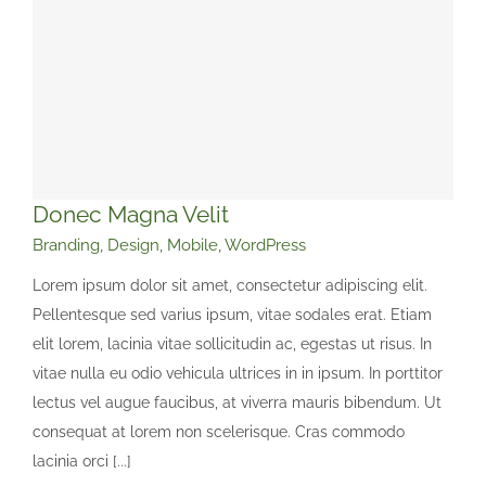
Donec Magna Velit
Branding
,
Design
,
Mobile
,
WordPress
Lorem ipsum dolor sit amet, consectetur adipiscing elit.
Pellentesque sed varius ipsum, vitae sodales erat. Etiam
elit lorem, lacinia vitae sollicitudin ac, egestas ut risus. In
Donec Magna Velit
vitae nulla eu odio vehicula ultrices in in ipsum. In porttitor
Branding
Design
Mobile
WordPress
lectus vel augue faucibus, at viverra mauris bibendum. Ut
consequat at lorem non scelerisque. Cras commodo
lacinia orci [...]