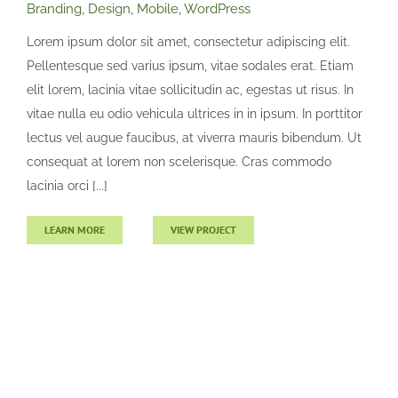
Branding
,
Design
,
Mobile
,
WordPress
Lorem ipsum dolor sit amet, consectetur adipiscing elit.
Pellentesque sed varius ipsum, vitae sodales erat. Etiam
elit lorem, lacinia vitae sollicitudin ac, egestas ut risus. In
Faucibus Tellus
vitae nulla eu odio vehicula ultrices in in ipsum. In porttitor
Branding
Design
Mobile
WordPress
lectus vel augue faucibus, at viverra mauris bibendum. Ut
consequat at lorem non scelerisque. Cras commodo
lacinia orci [...]
LEARN MORE
VIEW PROJECT